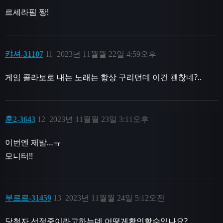
르세라핌 짱!
캬셔-31107
11
2023년 11월월 22일 4:59오후
게임 콜라보로 내는 노래는 항상 구리던데 이건 괜찮네?..
훈2-3643
12
2023년 11월월 23일 3:11오후
이번엔 제발…ㅠ
모니터!!
부르르-31459
13
2023년 11월월 24일 5:12오전
당첨자 선정중이라고하는데 어떻게확인할수있나요?