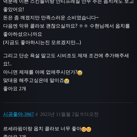
덕분에 이쁜 스킨들이랑 안티프레질 안무 추는 옵치캐도 보고
좋았어요!
돈은 좀 깨졌지만 만족스러운 소비였습니다~
다음엔 악뮤 콜라보 괜찮으실까요? ㅎㅎ 수현님께서 옵치를
좋아하셨으니까요
(지금도 좋아하시는진 모르겠지만…)
그리고 단순 욕설 말고도 시비조도 제재 조건에 추가해주세
요!..
아니면 제재를 아예 없애주시던가?
맞대응 해주고싶은데 말이죠
좋아요 2개
시공좋아-3967
4
2023년 11월월 2일 9:51오전
르세라핌이랑 옵치 콜라보 너무 좋아
좋아요 2개